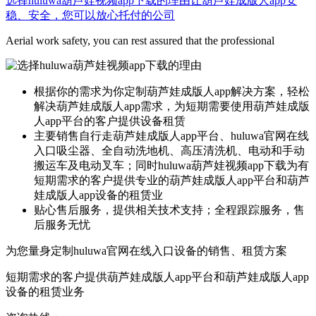
选择huluwa葫芦娃视频app下载的理由
让葫芦娃成版人app安
稳、安全，您可以放心托付的公司
Aerial work safety, you can rest assured that the professional
根据你的需求为你定制葫芦娃成版人app解决方案，轻松
解决葫芦娃成版人app需求，为短期需要使用葫芦娃成版
人app平台的客户提供设备租赁
主要销售自行走葫芦娃成版人app平台、huluwa官网在线
入口吸尘器、全自动洗地机、高压清洗机、电动和手动
搬运车及电动叉车；同时huluwa葫芦娃视频app下载为有
短期需求的客户提供专业的葫芦娃成版人app平台和葫芦
娃成版人app设备的租赁业
贴心售后服务，提供相关技术支持；全程跟踪服务，售
后服务无忧
为您量身定制huluwa官网在线入口设备的销售、租赁方案
短期需求的客户提供葫芦娃成版人app平台和葫芦娃成版人app
设备的租赁业务