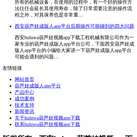
所有的机械设备，在使用的过程中，有一个好的操作方
法往往会延长其使用寿命，除了日常需要注意的操作流
程之外，对其保养也是非常重…
西安葫芦娃成版人app平台后期操作可能碰到的四大问题
西安huluwa葫芦娃视频app下载工程机械有限公司作为一
家专业的葫芦娃成版人app平台公司，下面西安葫芦娃成
版人app平台的小编给大家讲一下葫芦娃成版人app平台
可能会遇到的问题…
友情链接
网站首页
葫芦娃成版人app平台
产品中心
成功案例
技术支持
新闻资讯
关于huluwa葫芦娃视频app下载
联系huluwa葫芦娃视频app下载