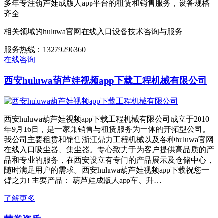
多年专注葫芦娃成版人app平台的租赁和销售服务，设备规格
齐全
相关领域的huluwa官网在线入口设备技术咨询与服务
服务热线：13279296360
在线咨询
西安huluwa葫芦娃视频app下载工程机械有限公司
西安huluwa葫芦娃视频app下载工程机械有限公司成立于2010
年9月16日，是一家兼销售与租赁服务为一体的开拓型公司。
我公司主要租赁和销售浙江鼎力工程机械以及各种huluwa官网
在线入口吸尘器、集尘器。专心致力于为客户提供高品质的产
品和专业的服务，在西安设立有专门的产品展示及仓储中心，
随时满足用户的需求。西安huluwa葫芦娃视频app下载祝您一
臂之力! 主要产品： 葫芦娃成版人app车、升…
了解更多