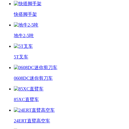
快搭脚手架
地牛2-5吨
5T叉车
0608DC迷你剪刀车
85XC直臂车
24ERT直臂高空车