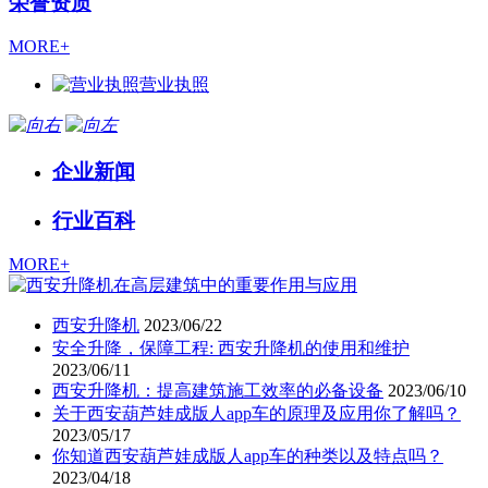
荣誉资质
MORE+
营业执照
企业新闻
行业百科
MORE+
西安升降机
2023/06/22
安全升降，保障工程: 西安升降机的使用和维护
2023/06/11
西安升降机：提高建筑施工效率的必备设备
2023/06/10
关于西安葫芦娃成版人app车的原理及应用你了解吗？
2023/05/17
你知道西安葫芦娃成版人app车的种类以及特点吗？
2023/04/18