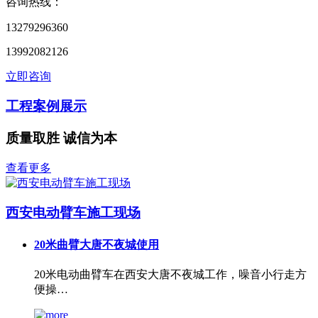
咨询热线：
13279296360
13992082126
立即咨询
工程案例展示
质量取胜 诚信为本
查看更多
西安电动臂车施工现场
20米曲臂大唐不夜城使用
20米电动曲臂车在西安大唐不夜城工作，噪音小行走方
便操…