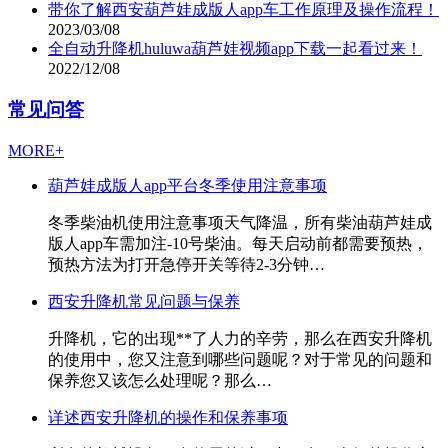
带你了解西安葫芦娃成版人app车工作原理及操作流程！
2023/03/08
全自动升降机huluwa葫芦娃视频app下载一起看过来！
2022/12/08
常见问答
MORE+
葫芦娃成版人app平台冬季使用注意事项
冬季柴油机使用注意事项天气降温，所有柴油葫芦娃成
版人app车需加注-10号柴油。每天启动前都需要预热，
预热方法为打开急停开关等待2-3分钟…
西安升降机常见问题与保养
升降机，它的出现**了人力的辛劳，那么在西安升降机
的使用中，您又注意到哪些问题呢？对于常见的问题和
保养您又该怎么处理呢？那么…
详述西安升降机的操作和保养事项