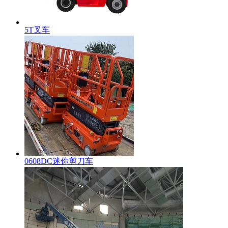
5T叉车
0608DC迷你剪刀车